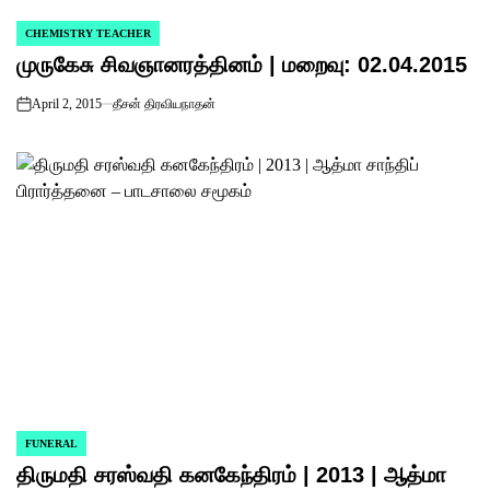
CHEMISTRY TEACHER
POSTED
முருகேசு சிவஞானரத்தினம் | மறைவு: 02.04.2015
IN
April 2, 2015
தீசன் திரவியநாதன்
on
FUNERAL
POSTED
திருமதி சரஸ்வதி கனகேந்திரம் | 2013 | ஆத்மா
IN