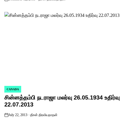
on
CANADA
POSTED
சின்னத்தம்பி நடராஜா மலர்வு 26.05.1934 உதிர்வு
IN
22.07.2013
July 22, 2013
தீசன் திரவியநாதன்
on