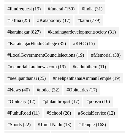
#fundrequest
(19)
#funeral
(150)
#India
(31)
#Jaffna
(25)
#Kalapoomy
(17)
#karai
(779)
#karainagar
(827)
#karainagardevelopmentsociety
(31)
#KarainagarHinduCollege
(35)
#KHC
(15)
#LocalGovernmentCouncilelections
(19)
#Memorial
(38)
#memorial.karainews.com
(19)
#naduththeru
(11)
#neelipanthanai
(25)
#neelipanthanaiAmmanTemple
(19)
#News
(40)
#notice
(32)
#Obituaries
(17)
#Obituary
(12)
#philanthropist
(17)
#poosai
(16)
#PuthuRoad
(11)
#School
(28)
#SocialService
(12)
#Sports
(22)
#Tamil Nadu
(13)
#Temple
(168)