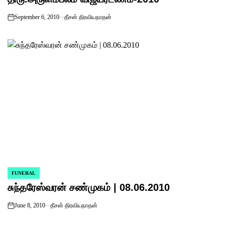
September 6, 2010
தீசன் திரவியநாதன்
on
FUNERAL
POSTED
சுந்தரேஸ்வரன் சண்முகம் | 08.06.2010
IN
June 8, 2010
தீசன் திரவியநாதன்
on