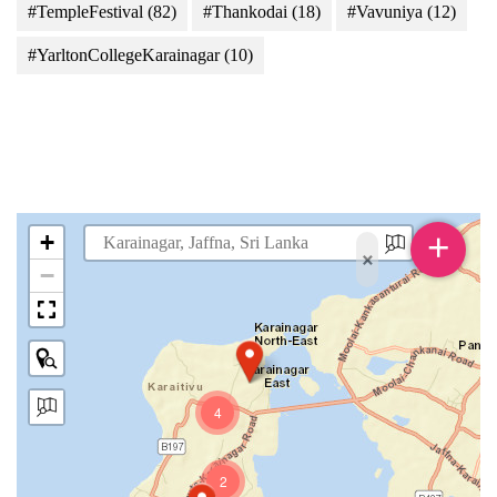
#TempleFestival
(82)
#Thankodai
(18)
#Vavuniya
(12)
#YarltonCollegeKarainagar
(10)
+
+
×
−
4
2