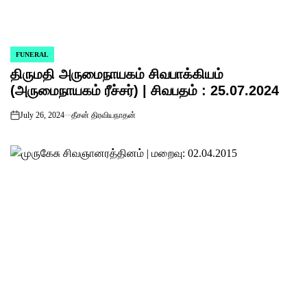
FUNERAL
POSTED
திருமதி அருமைநாயகம் சிவபாக்கியம்
IN
(அருமைநாயகம் ரீச்சர்) | சிவபதம் : 25.07.2024
July 26, 2024
தீசன் திரவியநாதன்
on