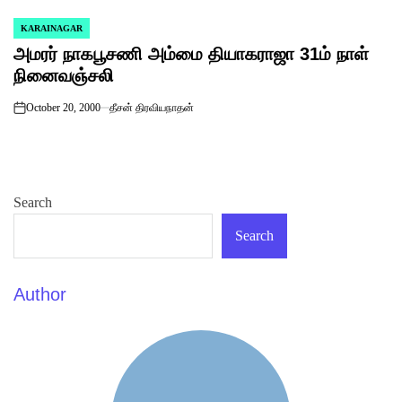
KARAINAGAR
POSTED
அமரர் நாகபூசணி அம்மை தியாகராஜா 31ம் நாள்
IN
நினைவஞ்சலி
October 20, 2000
தீசன் திரவியநாதன்
on
Search
Search
Author