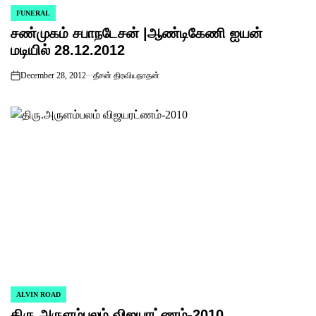
FUNERAL
POSTED
சண்முகம் சபாநடேசன் |ஆண்டிகேணி ஐயன்
IN
மடியில் 28.12.2012
December 28, 2012
தீசன் திரவியநாதன்
on
ALVIN ROAD
POSTED
திரு.அருளம்பலம் விஜயரட்ணம்-2010
IN