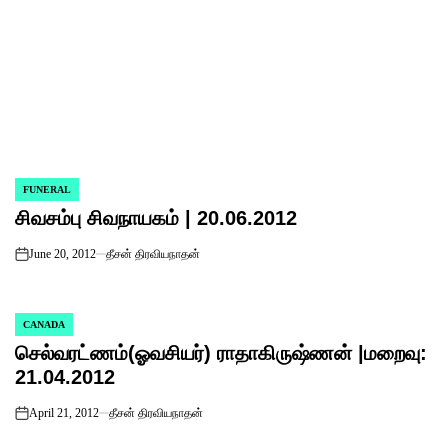
FUNERAL
POSTED
சிவசம்பு சிவநாயகம் | 20.06.2012
IN
June 20, 2012
தீசன் திரவியநாதன்
on
CANADA
POSTED
செல்வரட்ணம்(ஓவசியர்) ராதாகிருஷ்ணன் |மறைவு:
IN
21.04.2012
April 21, 2012
தீசன் திரவியநாதன்
on