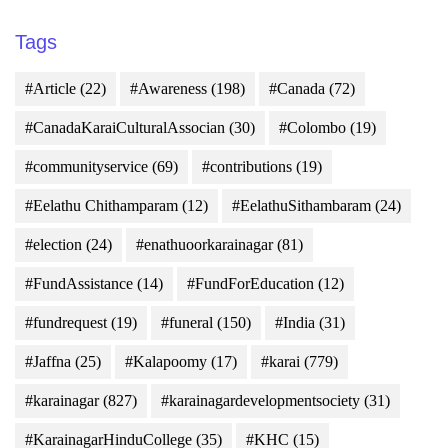
Tags
#Article
(22)
#Awareness
(198)
#Canada
(72)
#CanadaKaraiCulturalAssocian
(30)
#Colombo
(19)
#communityservice
(69)
#contributions
(19)
#Eelathu Chithamparam
(12)
#EelathuSithambaram
(24)
#election
(24)
#enathuoorkarainagar
(81)
#FundAssistance
(14)
#FundForEducation
(12)
#fundrequest
(19)
#funeral
(150)
#India
(31)
#Jaffna
(25)
#Kalapoomy
(17)
#karai
(779)
#karainagar
(827)
#karainagardevelopmentsociety
(31)
#KarainagarHinduCollege
(35)
#KHC
(15)