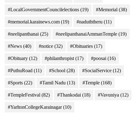
#LocalGovernmentCouncilelections
(19)
#Memorial
(38)
#memorial.karainews.com
(19)
#naduththeru
(11)
#neelipanthanai
(25)
#neelipanthanaiAmmanTemple
(19)
#News
(40)
#notice
(32)
#Obituaries
(17)
#Obituary
(12)
#philanthropist
(17)
#poosai
(16)
#PuthuRoad
(11)
#School
(28)
#SocialService
(12)
#Sports
(22)
#Tamil Nadu
(13)
#Temple
(168)
#TempleFestival
(82)
#Thankodai
(18)
#Vavuniya
(12)
#YarltonCollegeKarainagar
(10)