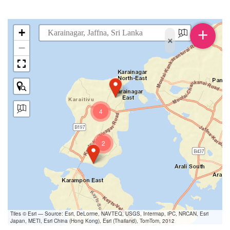
+
+
×
−
4
2
Tiles © Esri — Source: Esri, DeLorme, NAVTEQ, USGS, Intermap, iPC, NRCAN, Esri
Japan, METI, Esri China (Hong Kong), Esri (Thailand), TomTom, 2012