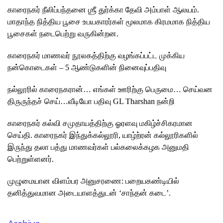
காரைநகர் நீலிப்பந்தனை ஶ்ரீ துர்க்கா தேவி அம்பாள் ஆலயம்.
மாதாந்த நித்திய பூசை உபயகாரர்கள் மூலமாக கிரமமாக நித்திய
பூசைகள் நடைபெற்று வருகின்றன.
காரைநகர் மாணவர் நூலகத்திற்கு வழங்கப்பட்ட முக்கிய
நன்கொடைகள் – 5 ஆண்டுகளின் நினைவுப்பதிவு
நல்லூரில் காரைநகரான்… எங்கள் ஊரிற்கு பெருமை… செய்வன
திருருந்தச் செய்…வீடியோ பதிவு GL Tharshan நன்றி
காரைநகர் கல்வி சமுதாயத்திற்கு ஓரளவு மகிழ்ச்சிகரமான
செய்தி. காரைநகர் இந்துக்கல்லூரி, யாழ்ற்ரன் கல்லூரிகளில்
இருந்து தலா பத்து மாணவர்கள் பல்கலைக்கழக அனுமதி
பெற்றுள்ளனர்.
முழுமையான விளம்பர அனுசரணை: பறையகண்டியில்
தனித்துவமான அடையாளத்துடன் ‘சாந்தன் கடை’.