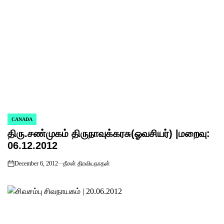
CANADA
POSTED
திரு.சண்முகம் திருநாவுக்கரசு(ஓவசியர்) |மறைவு:
IN
06.12.2012
December 6, 2012
தீசன் திரவியநாதன்
on