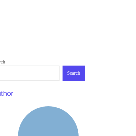
rch
Search
thor