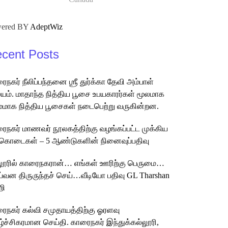
ered BY
AdeptWiz
cent Posts
ைநகர் நீலிப்பந்தனை ஶ்ரீ துர்க்கா தேவி அம்பாள்
ம். மாதாந்த நித்திய பூசை உபயகாரர்கள் மூலமாக
மமாக நித்திய பூசைகள் நடைபெற்று வருகின்றன.
ைநகர் மாணவர் நூலகத்திற்கு வழங்கப்பட்ட முக்கிய
கொடைகள் – 5 ஆண்டுகளின் நினைவுப்பதிவு
லூரில் காரைநகரான்… எங்கள் ஊரிற்கு பெருமை…
்வன திருருந்தச் செய்…வீடியோ பதிவு GL Tharshan
றி
ைநகர் கல்வி சமுதாயத்திற்கு ஓரளவு
ழ்ச்சிகரமான செய்தி. காரைநகர் இந்துக்கல்லூரி,