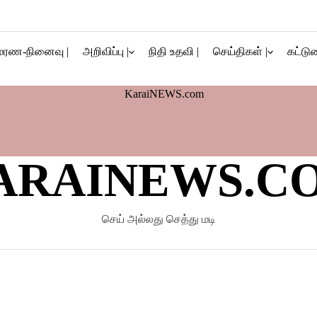
மரண-நினைவு |
அறிவிப்பு |
நிதி உதவி |
செய்திகள் |
கட்டுர
ARAINEWS.C
செய் அல்லது செத்து மடி