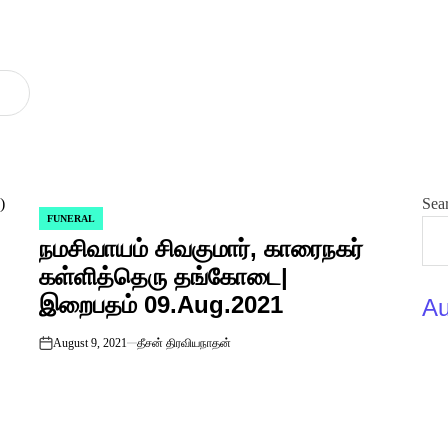
Sea
FUNERAL
POSTED
நமசிவாயம் சிவகுமார், காரைநகர்
IN
கள்ளித்தெரு தங்கோடை|
இறைபதம் 09.Aug.2021
Au
August 9, 2021
தீசன் திரவியநாதன்
on