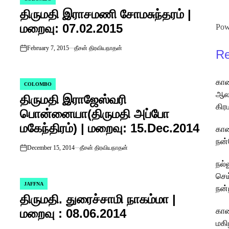
POSTED
திருமதி இராசமணி சோமசுந்தரம் |
IN
மறைவு: 07.02.2015
Pow
February 7, 2015
தீசன் திரவியநாதன்
Re
on
கார
COLOMBO
POSTED
ஆலய
திருமதி இராஜேஸ்வரி
IN
கிர
பொன்னையா(திருமதி அப்போ
மகேந்திரம்) | மறைவு: 15.Dec.2014
கார
நன்
December 15, 2014
தீசன் திரவியநாதன்
on
நல்
செய
JAFFNA
POSTED
நன்
திருமதி. துரைச்சாமி நாகம்மா |
IN
மறைவு : 08.06.2014
கார
மகி