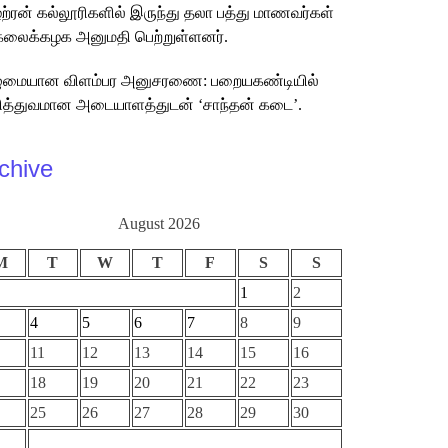
்ற்ரன் கல்லூரிகளில் இருந்து தலா பத்து மாணவர்கள்
கலைக்கழக அனுமதி பெற்றுள்ளனர்.
ுமையான விளம்பர அனுசரணை: பறையகண்டியில்
த்துவமான அடையாளத்துடன் ‘சாந்தன் கடை’.
chive
August 2026
M
T
W
T
F
S
S
1
2
4
5
6
7
8
9
11
12
13
14
15
16
18
19
20
21
22
23
25
26
27
28
29
30