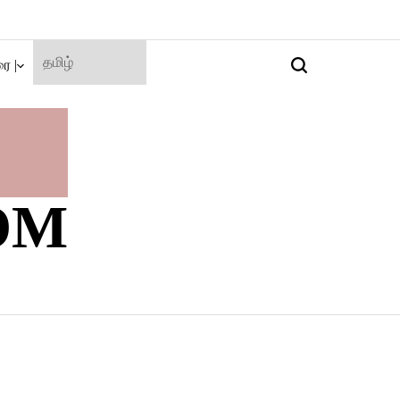
ை |
Search
OM