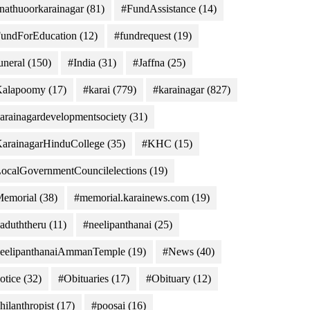
nathuoorkarainagar
(81)
#FundAssistance
(14)
undForEducation
(12)
#fundrequest
(19)
uneral
(150)
#India
(31)
#Jaffna
(25)
Kalapoomy
(17)
#karai
(779)
#karainagar
(827)
arainagardevelopmentsociety
(31)
arainagarHinduCollege
(35)
#KHC
(15)
ocalGovernmentCouncilelections
(19)
emorial
(38)
#memorial.karainews.com
(19)
aduththeru
(11)
#neelipanthanai
(25)
eelipanthanaiAmmanTemple
(19)
#News
(40)
otice
(32)
#Obituaries
(17)
#Obituary
(12)
hilanthropist
(17)
#poosai
(16)