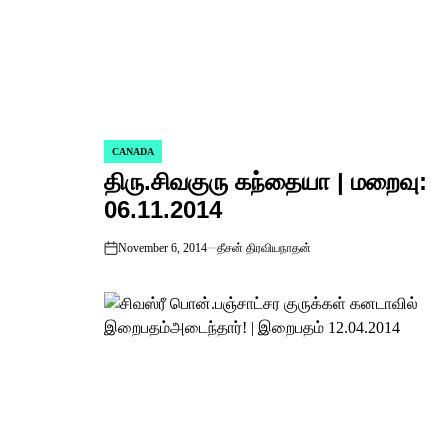
CANADA
POSTED
திரு.சிவகுரு கந்தையா | மறைவு:
IN
06.11.2014
November 6, 2014
தீசன் திரவியநாதன்
on