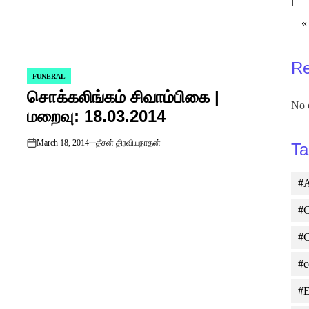
«
R
FUNERAL
POSTED
சொக்கலிங்கம் சிவாம்பிகை |
IN
No 
மறைவு: 18.03.2014
March 18, 2014
தீசன் திரவியநாதன்
Ta
on
#A
#C
#
#c
#E