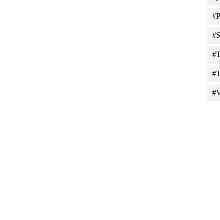
#P
#S
#T
#T
#V
Tiles © Esri — Source: Esri, DeLorme, NAVTEQ, USGS, Intermap, iPC, NRCAN, E