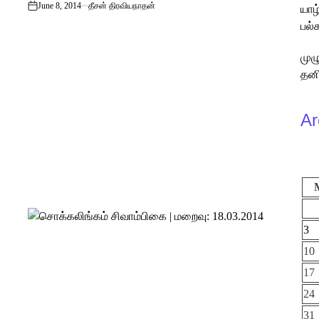
June 8, 2014
தீசன் திரவியநாதன்
யாழ
on
பல்
முழ
தனி
Ar
3
10
17
24
31