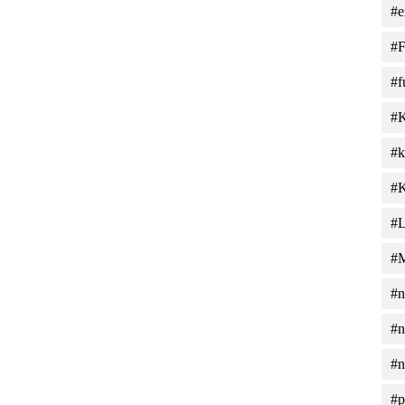
#e
#F
#f
#
#k
#K
#L
#M
#n
#n
#n
#p