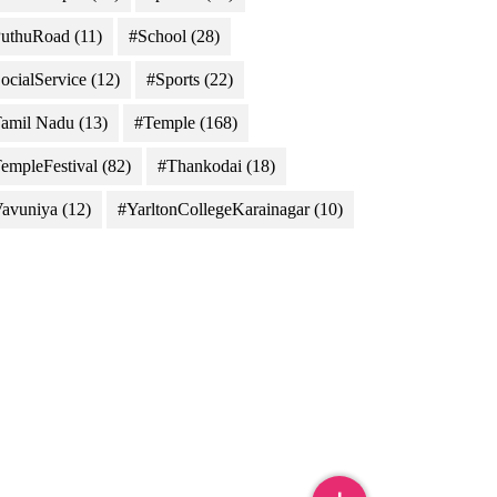
uthuRoad
(11)
#School
(28)
ocialService
(12)
#Sports
(22)
amil Nadu
(13)
#Temple
(168)
empleFestival
(82)
#Thankodai
(18)
avuniya
(12)
#YarltonCollegeKarainagar
(10)
sri Japan, METI, Esri China (Hong Kong), Esri (Thailand), TomTom, 2012