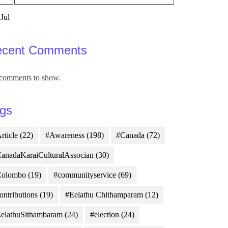
 Jul
ecent Comments
comments to show.
gs
rticle
(22)
#Awareness
(198)
#Canada
(72)
anadaKaraiCulturalAssocian
(30)
Colombo
(19)
#communityservice
(69)
ontributions
(19)
#Eelathu Chithamparam
(12)
elathuSithambaram
(24)
#election
(24)