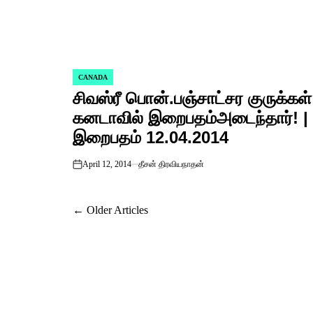
CANADA
POSTED
சிவஸ்ரீ பொன்.பஞ்சாட்சர குருக்கள்
IN
கனடாவில் இறைபதம்அடைந்தார்! |
இறைபதம் 12.04.2014
April 12, 2014
தீசன் திரவியநாதன்
on
Posts
←
Older Articles
navigation