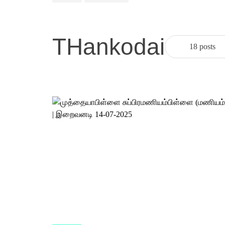
THankodai
18 posts