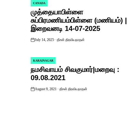
CANADA
POSTED
முத்தையாபிள்ளை
IN
சுப்பிரமணியம்பிள்ளை (மணியம்) |
இறைவனடி 14-07-2025
July 14, 2025
தீசன் திரவியநாதன்
on
KARAINAGAR
POSTED
நமசிவாயம் சிவகுமார்|மறைவு :
IN
09.08.2021
August 9, 2021
தீசன் திரவியநாதன்
on