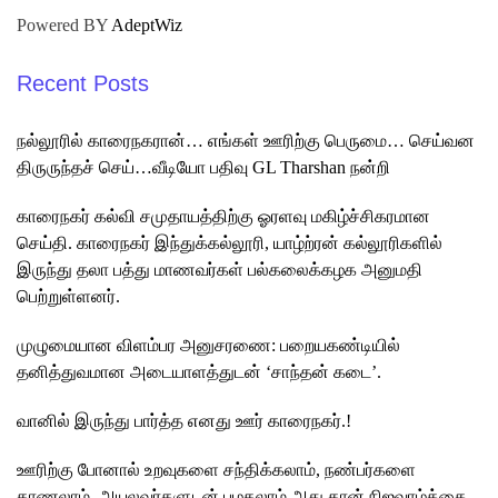
Powered BY
AdeptWiz
Recent Posts
நல்லூரில் காரைநகரான்… எங்கள் ஊரிற்கு பெருமை… செய்வன
திருருந்தச் செய்…வீடியோ பதிவு GL Tharshan நன்றி
காரைநகர் கல்வி சமுதாயத்திற்கு ஓரளவு மகிழ்ச்சிகரமான
செய்தி. காரைநகர் இந்துக்கல்லூரி, யாழ்ற்ரன் கல்லூரிகளில்
இருந்து தலா பத்து மாணவர்கள் பல்கலைக்கழக அனுமதி
பெற்றுள்ளனர்.
முழுமையான விளம்பர அனுசரணை: பறையகண்டியில்
தனித்துவமான அடையாளத்துடன் ‘சாந்தன் கடை’.
வானில் இருந்து பார்த்த எனது ஊர் காரைநகர்.!
ஊரிற்கு போனால் உறவுகளை சந்திக்கலாம், நண்பர்களை
காணலாம், அயலவர்களுடன் பழகலாம் அது தான் நிஜவாழ்க்கை.