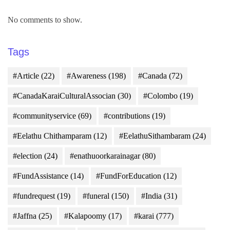
No comments to show.
Tags
#Article
(22)
#Awareness
(198)
#Canada
(72)
#CanadaKaraiCulturalAssocian
(30)
#Colombo
(19)
#communityservice
(69)
#contributions
(19)
#Eelathu Chithamparam
(12)
#EelathuSithambaram
(24)
#election
(24)
#enathuoorkarainagar
(80)
#FundAssistance
(14)
#FundForEducation
(12)
#fundrequest
(19)
#funeral
(150)
#India
(31)
#Jaffna
(25)
#Kalapoomy
(17)
#karai
(777)