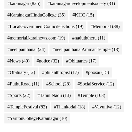
#karainagar
(825)
#karainagardevelopmentsociety
(31)
#KarainagarHinduCollege
(35)
#KHC
(15)
#LocalGovernmentCouncilelections
(19)
#Memorial
(38)
#memorial.karainews.com
(19)
#naduththeru
(11)
#neelipanthanai
(24)
#neelipanthanaiAmmanTemple
(18)
#News
(40)
#notice
(32)
#Obituaries
(17)
#Obituary
(12)
#philanthropist
(17)
#poosai
(15)
#PuthuRoad
(11)
#School
(28)
#SocialService
(12)
#Sports
(22)
#Tamil Nadu
(13)
#Temple
(168)
#TempleFestival
(82)
#Thankodai
(18)
#Vavuniya
(12)
#YarltonCollegeKarainagar
(10)