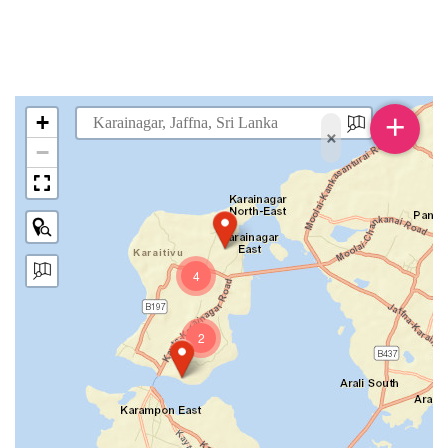
+
+
×
−
4
2