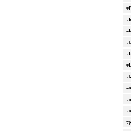
#F
#f
#
#k
#K
#L
#M
#n
#n
#n
#p