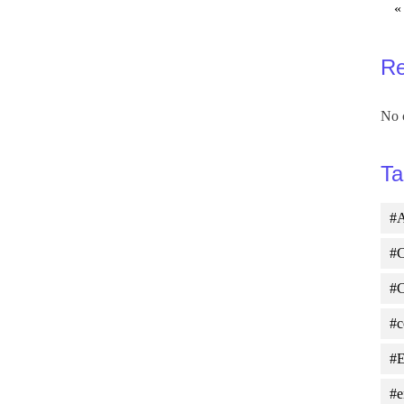
«
R
No 
Ta
#A
#C
#
#c
#E
#e