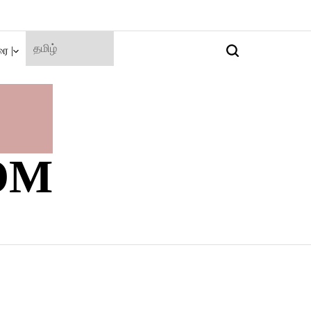
ை |
Search
OM