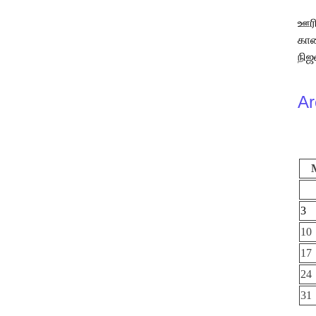
ஊரி
காண
நிஜ
Ar
3
10
17
24
31