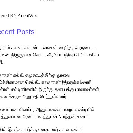
ered BY
AdeptWiz
cent Posts
லூரில் காரைநகரான்… எங்கள் ஊரிற்கு பெருமை…
்வன திருருந்தச் செய்…வீடியோ பதிவு GL Tharshan
றி
ைநகர் கல்வி சமுதாயத்திற்கு ஓரளவு
ழ்ச்சிகரமான செய்தி. காரைநகர் இந்துக்கல்லூரி,
்ற்ரன் கல்லூரிகளில் இருந்து தலா பத்து மாணவர்கள்
கலைக்கழக அனுமதி பெற்றுள்ளனர்.
ுமையான விளம்பர அனுசரணை: பறையகண்டியில்
த்துவமான அடையாளத்துடன் ‘சாந்தன் கடை’.
ில் இருந்து பார்த்த எனது ஊர் காரைநகர்.!