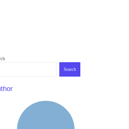
rch
Search
thor