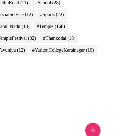
uthuRoad
(11)
#School
(28)
ocialService
(12)
#Sports
(22)
amil Nadu
(13)
#Temple
(168)
empleFestival
(82)
#Thankodai
(18)
avuniya
(12)
#YarltonCollegeKarainagar
(10)
sri Japan, METI, Esri China (Hong Kong), Esri (Thailand), TomTom, 2012
+