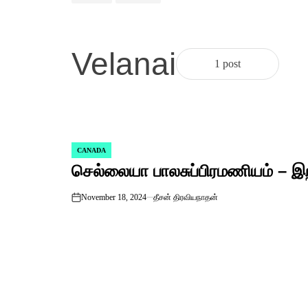
Velanai
1 post
CANADA
POSTED
செல்லையா பாலசுப்பிரமணியம் – இற
IN
November 18, 2024
தீசன் திரவியநாதன்
on