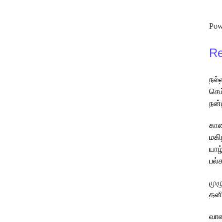
Pow
Re
நல்
செய
நன்
கார
மகி
யாழ
பல்
முழ
தனி
வான