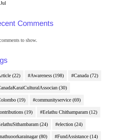
 Jul
ecent Comments
comments to show.
gs
rticle
(22)
#Awareness
(198)
#Canada
(72)
anadaKaraiCulturalAssocian
(30)
Colombo
(19)
#communityservice
(69)
ontributions
(19)
#Eelathu Chithamparam
(12)
elathuSithambaram
(24)
#election
(24)
nathuoorkarainagar
(80)
#FundAssistance
(14)