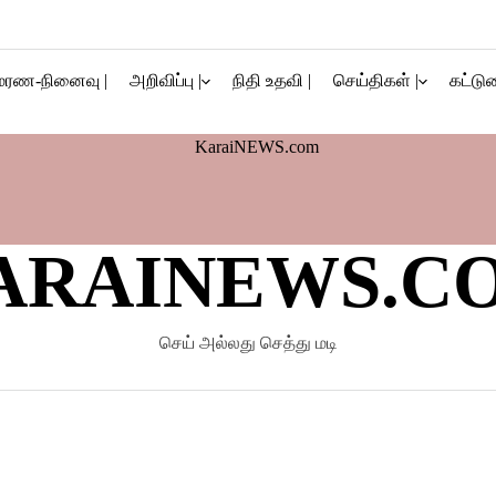
மரண-நினைவு |
அறிவிப்பு |
நிதி உதவி |
செய்திகள் |
கட்டுர
ARAINEWS.C
செய் அல்லது செத்து மடி