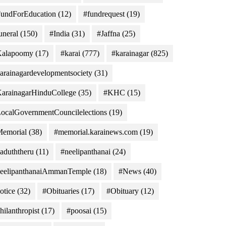
undForEducation
(12)
#fundrequest
(19)
uneral
(150)
#India
(31)
#Jaffna
(25)
Kalapoomy
(17)
#karai
(777)
#karainagar
(825)
arainagardevelopmentsociety
(31)
arainagarHinduCollege
(35)
#KHC
(15)
ocalGovernmentCouncilelections
(19)
emorial
(38)
#memorial.karainews.com
(19)
aduththeru
(11)
#neelipanthanai
(24)
eelipanthanaiAmmanTemple
(18)
#News
(40)
otice
(32)
#Obituaries
(17)
#Obituary
(12)
hilanthropist
(17)
#poosai
(15)