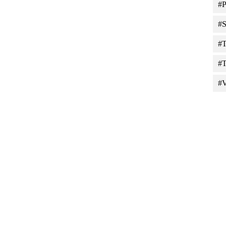
#P
#S
#T
#T
#V
Tiles © Esri — Source: Esri, DeLorme, NAVTEQ, USGS, Intermap, iPC, NRCAN, E
×