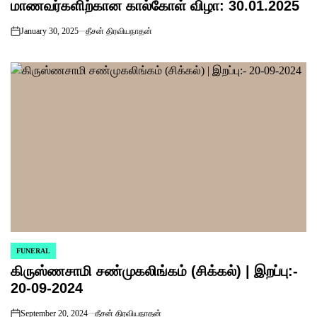
மாணவர்களிற்கான கால்கோள் விழா: 30.01.2025
January 30, 2025
தீசன் திரவியநாதன்
on
FUNERAL
POSTED
கிருஸ்ணசாமி சண்முகலிங்கம் (சிக்கல்) | இறப்பு:-
IN
20-09-2024
September 20, 2024
தீசன் திரவியநாதன்