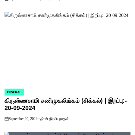
on
FUNERAL
POSTED
கிருஸ்ணசாமி சண்முகலிங்கம் (சிக்கல்) | இறப்பு:-
IN
20-09-2024
September 20, 2024
தீசன் திரவியநாதன்
on