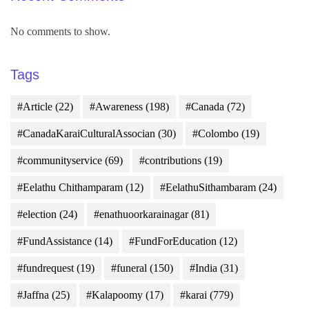
No comments to show.
Tags
#Article
(22)
#Awareness
(198)
#Canada
(72)
#CanadaKaraiCulturalAssocian
(30)
#Colombo
(19)
#communityservice
(69)
#contributions
(19)
#Eelathu Chithamparam
(12)
#EelathuSithambaram
(24)
#election
(24)
#enathuoorkarainagar
(81)
#FundAssistance
(14)
#FundForEducation
(12)
#fundrequest
(19)
#funeral
(150)
#India
(31)
#Jaffna
(25)
#Kalapoomy
(17)
#karai
(779)