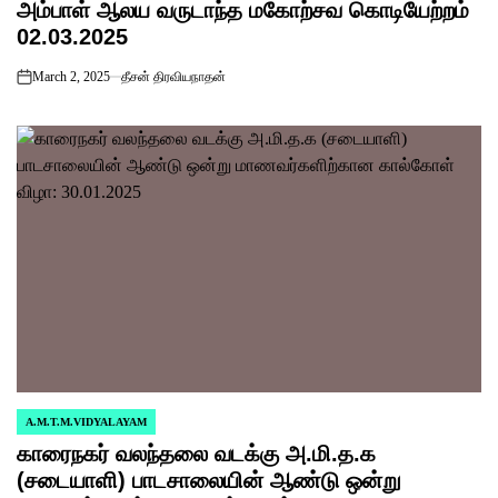
அம்பாள் ஆலய வருடாந்த மகோற்சவ கொடியேற்றம்
02.03.2025
March 2, 2025
தீசன் திரவியநாதன்
on
A.M.T.M.VIDYALAYAM
POSTED
காரைநகர் வலந்தலை வடக்கு அ.மி.த.க
IN
(சடையாளி) பாடசாலையின் ஆண்டு ஒன்று