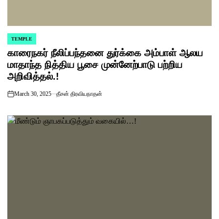
TEMPLE
POSTED
காரைநகர் நீலிப்பந்தனை துர்க்கை அம்பாள் ஆலய
IN
மாதாந்த நித்திய பூசை முன்னேற்பாடு பற்றிய
அறிவித்தல்.!
March 30, 2025
தீசன் திரவியநாதன்
on