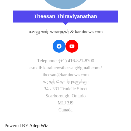
Theesan Thiraviyanathan
எனது ஊர் காரைநகர் & karainews.com
Telephone :(+1) 416-821-8390
e-mail: karainewstheesan@gmail.com /
theesan@karainews.com
கடிதத் தொடர்புகளுக்கு:
34 - 331 Trudelle Street
Scarborough, Ontario
M1J 3J9
Canada
Powered BY
AdeptWiz