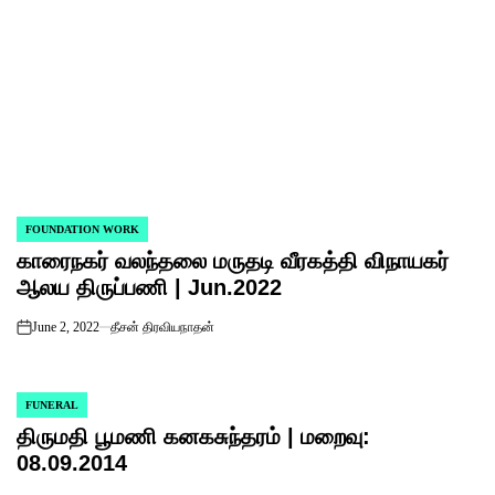
FOUNDATION WORK
POSTED
காரைநகர் வலந்தலை மருதடி வீரகத்தி விநாயகர்
IN
ஆலய திருப்பணி | Jun.2022
June 2, 2022
தீசன் திரவியநாதன்
on
FUNERAL
POSTED
திருமதி பூமணி கனகசுந்தரம் | மறைவு:
IN
08.09.2014