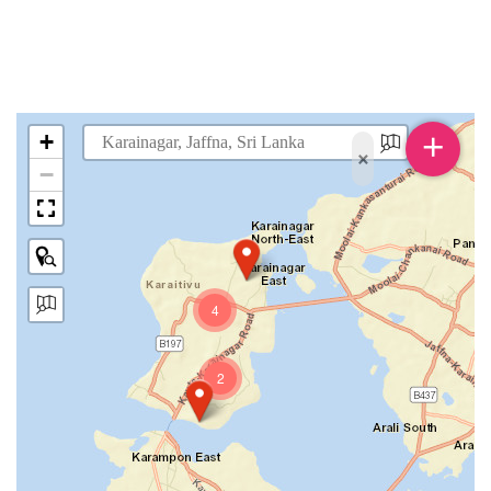
+
+
×
−
4
2