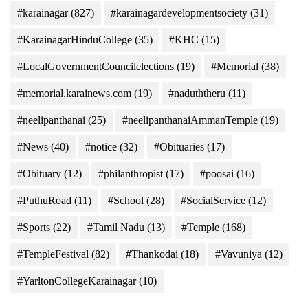
#karainagar
(827)
#karainagardevelopmentsociety
(31)
#KarainagarHinduCollege
(35)
#KHC
(15)
#LocalGovernmentCouncilelections
(19)
#Memorial
(38)
#memorial.karainews.com
(19)
#naduththeru
(11)
#neelipanthanai
(25)
#neelipanthanaiAmmanTemple
(19)
#News
(40)
#notice
(32)
#Obituaries
(17)
#Obituary
(12)
#philanthropist
(17)
#poosai
(16)
#PuthuRoad
(11)
#School
(28)
#SocialService
(12)
#Sports
(22)
#Tamil Nadu
(13)
#Temple
(168)
#TempleFestival
(82)
#Thankodai
(18)
#Vavuniya
(12)
#YarltonCollegeKarainagar
(10)